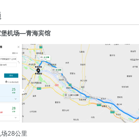
通
曹家堡机场—青海宾馆
场28公里