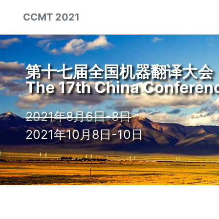
Skip
Skip
Skip
CCMT 2021
to
to
to
Skip
primary
content
footer
links
navigation
第十七届全国机器翻译大会
The 17th China Conferen
2021年8月6日-8日
2021年10月8日-10日