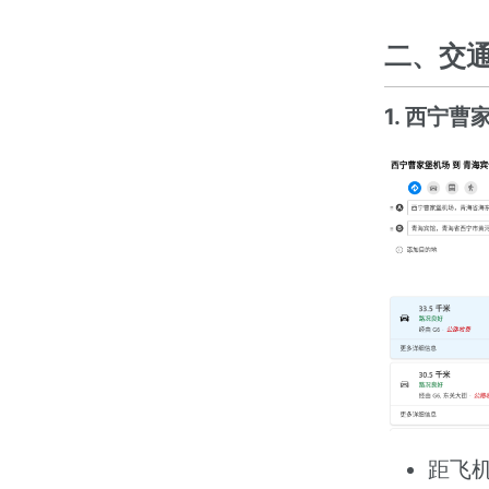
二、交
1. 西宁
距飞机