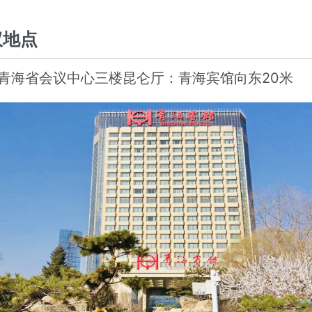
议地点
青海省会议中心三楼昆仑厅：青海宾馆向东20米