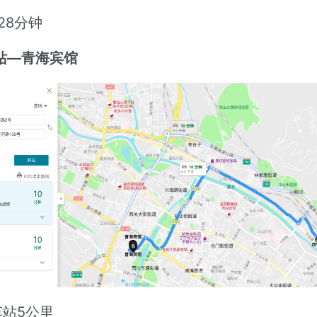
 28分钟
西宁站—青海宾馆
车站5公里