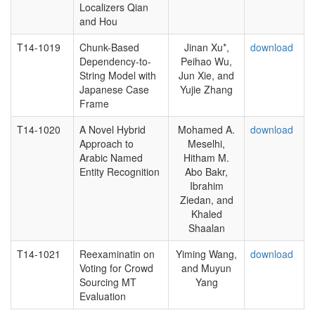
Localizers Qian
and Hou
T14-1019
Chunk-Based
Jinan Xu*,
download
Dependency-to-
Peihao Wu,
String Model with
Jun Xie, and
Japanese Case
Yujie Zhang
Frame
T14-1020
A Novel Hybrid
Mohamed A.
download
Approach to
Meselhi,
Arabic Named
Hitham M.
Entity Recognition
Abo Bakr,
Ibrahim
Ziedan, and
Khaled
Shaalan
T14-1021
Reexaminatin on
Yiming Wang,
download
Voting for Crowd
and Muyun
Sourcing MT
Yang
Evaluation