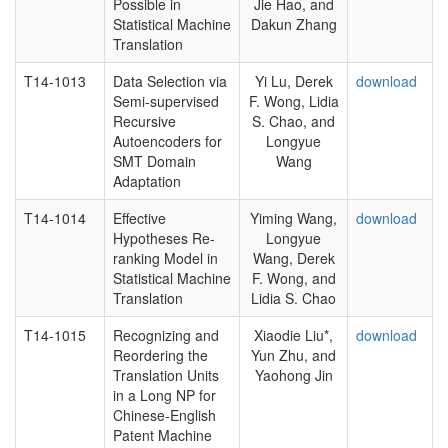
Possible in
Jie Hao, and
Statistical Machine
Dakun Zhang
Translation
T14-1013
Data Selection via
Yi Lu, Derek
download
Semi-supervised
F. Wong, Lidia
Recursive
S. Chao, and
Autoencoders for
Longyue
SMT Domain
Wang
Adaptation
T14-1014
Effective
Yiming Wang,
download
Hypotheses Re-
Longyue
ranking Model in
Wang, Derek
Statistical Machine
F. Wong, and
Translation
Lidia S. Chao
T14-1015
Recognizing and
Xiaodie Liu*,
download
Reordering the
Yun Zhu, and
Translation Units
Yaohong Jin
in a Long NP for
Chinese-English
Patent Machine