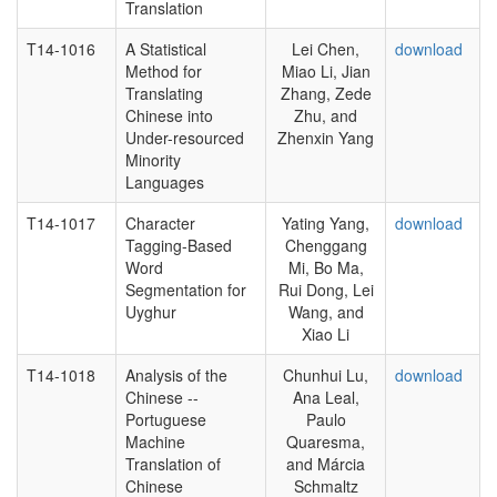
Translation
T14-1016
A Statistical
Lei Chen,
download
Method for
Miao Li, Jian
Translating
Zhang, Zede
Chinese into
Zhu, and
Under-resourced
Zhenxin Yang
Minority
Languages
T14-1017
Character
Yating Yang,
download
Tagging-Based
Chenggang
Word
Mi, Bo Ma,
Segmentation for
Rui Dong, Lei
Uyghur
Wang, and
Xiao Li
T14-1018
Analysis of the
Chunhui Lu,
download
Chinese --
Ana Leal,
Portuguese
Paulo
Machine
Quaresma,
Translation of
and Márcia
Chinese
Schmaltz