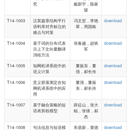
究
戴新宇，陈家
骏
T14-1003
汉英篇章结构平行
冯文贺，李艳
download
语料库对齐标注的
翠，周国栋
难点与对策
T14-1004
基于词的分布式表
张春越，赵铁
download
示上下文向量翻译
军
消歧方法
T14-1005
知网机译系统中的
董振东，董
download
语义计算
强，郝长伶
T14-1006
意义群落测定在知
董强，董振
download
网机译系统中的应
东，郝长伶
用
T14-1007
基于融合策略的短
薛征山，张大
download
语表剪枝模型
鲲，张倩，郝
杰
T14-1008
句法信息与短语模
宋鼎新，黄德
download